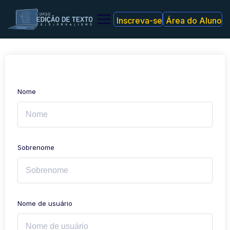
Skip
to
Inscreva-se
Área do Aluno
content
Nome
Sobrenome
Nome de usuário